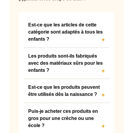
Est-ce que les articles de cette
catégorie sont adaptés à tous les
enfants ?
Chaque produit est conçu pour
Les produits sont-ils fabriqués
répondre aux besoins des
avec des matériaux sûrs pour les
enfants de divers âges,
avec une
enfants ?
attention particulière à la sécurité et
à l’ergonomie.
Tous nos produits sont
fabriqués à
Est-ce que les produits peuvent
partir de matériaux sûrs, non
être utilisés dès la naissance ?
toxiques et conformes aux
normes de sécurité
pour garantir la
La plupart des produits sont
Puis-je acheter ces produits en
sécurité des enfants.
adaptés aux jeunes enfants,
mais
gros pour une crèche ou une
il est important de
vérifier les
école ?
indications sur chaque fiche