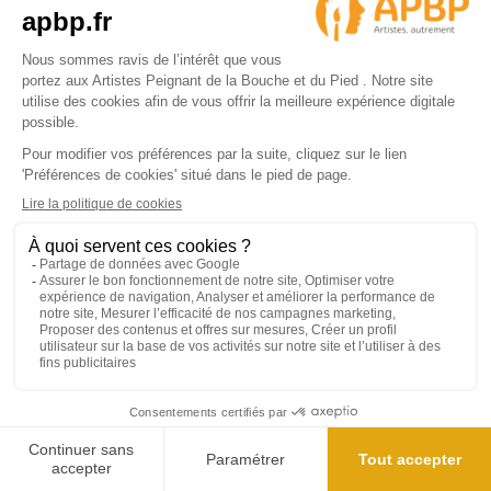
Par voie postale :
APBP
37 route Ecospace - Molsheim
67955 Strasbourg Cedex 9
4.9/5