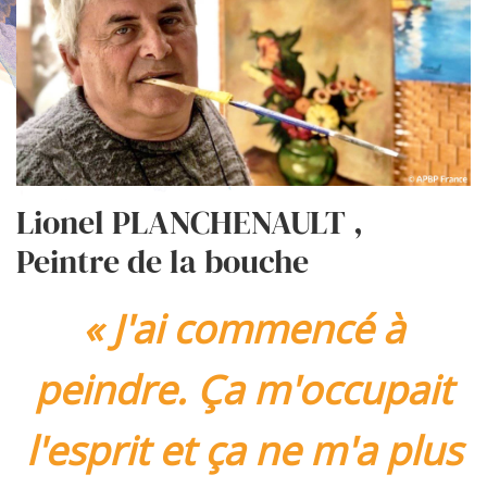
Lionel PLANCHENAULT
,
Peintre de la bouche
«
J'ai commencé à
peindre. Ça m'occupait
l'esprit et ça ne m'a plus