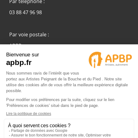
Par téléphone :
03 88 47 96 98
Par voie postale :
APBP
37 route Ecospace - Molsheim
67955 Strasbourg Cedex 9