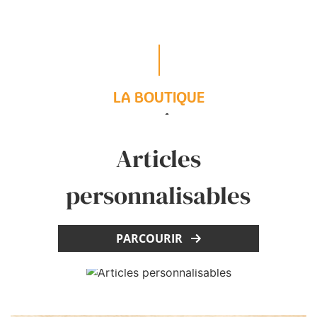
LA BOUTIQUE
Les catégories
Maison & Vie pratique
phares
Articles
personnalisables
PARCOURIR
PARCOURIR