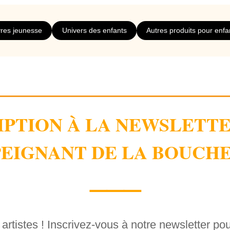
des enfants en situation de handicap,
notamment les jeux de mé
vres jeunesse
Univers des enfants
Autres produits pour enfa
IPTION À LA NEWSLETT
EIGNANT DE LA BOUCHE
⸻
 artistes ! Inscrivez-vous à notre newsletter po