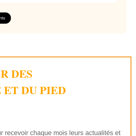
moire, les puzzles et les livres de coloriage,
en
nts
ER DES
 ET DU PIED
ur recevoir chaque mois leurs actualités et