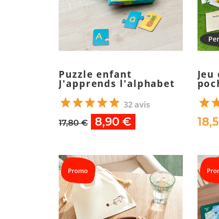
Puzzle enfant
Jeu
J'apprends l'alphabet
poc
32 avis
8,90 €
18,
17,80 €