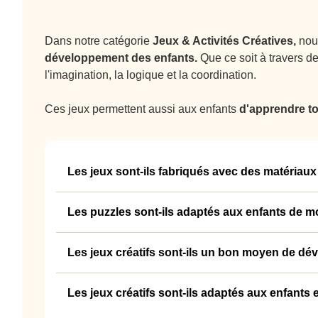
Dans notre catégorie
Jeux & Activités Créatives,
nou
développement des enfants.
Que ce soit à travers d
l'imagination, la logique et la coordination.
Ces jeux permettent aussi aux enfants
d'apprendre t
Les jeux sont-ils fabriqués avec des matériaux
Oui, tous nos jeux sont conçus avec des
matériau
Les puzzles sont-ils adaptés aux enfants de m
Nos puzzles pour enfants sont spécialement conçu
Les jeux créatifs sont-ils un bon moyen de d
compréhension,
tandis que d'autres, comme les
Absolument. Les jeux en groupe, comme le jeu de
Les jeux créatifs sont-ils adaptés aux enfants 
société.