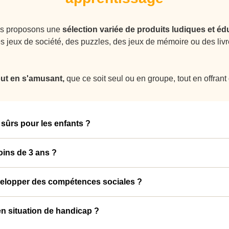
s proposons une
sélection variée de produits ludiques et éd
es
jeux de société
, des puzzles, des
jeux de mémoire
ou des liv
out en s'amusant,
que ce soit seul ou en groupe, tout en offran
 sûrs pour les enfants ?
x non toxiques et respectent les normes de sécurité
en vigu
oins de 3 ans ?
s pour différents groupes d'âge.
Ceux pour les plus jeunes so
évelopper des compétences sociales ?
 puzzles de 500 et 1000 pièces, conviennent mieux aux enfants 
 dominos ou les jeux de cartes,
favorisent les échanges, la c
en situation de handicap ?