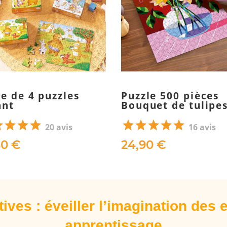
te de 4 puzzles
Puzzle 500 pièces
ant
Bouquet de tulipe
20 avis
16 avis
30 €
24,90 €
ives : éveiller l’imagination des 
apprentissage