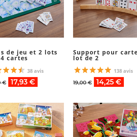
s de jeu et 2 lots
Support pour carte
54 cartes
lot de 2
38 avis
138 avis
17,93 €
14,25 €
0 €
19,00 €