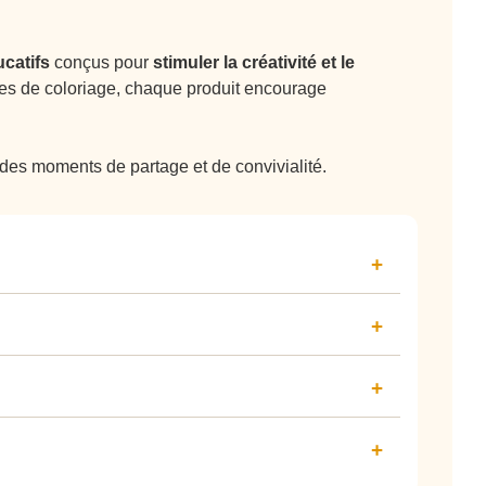
ucatifs
conçus pour
stimuler la créativité et le
res de coloriage, chaque produit encourage
t des moments de partage et de convivialité.
eur pour garantir un usage sécurisé
nt simples et adaptés à leur niveau de
plus âgés.
oopération, et l’apprentissage des règles en