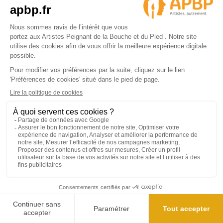
ENVOI RAPIDE PAR
PAIEMENT SÉCURISÉ
COLISSIMO
Livraison à domicile ou en
point relais
Soutenir nos artistes
C’est leur donner l’opportunité de vivre
de leur art.
Une contribution à leur indépendance
financière mais surtout, à leur
4.9/5
épanouissement en tant qu’artiste
peintre.