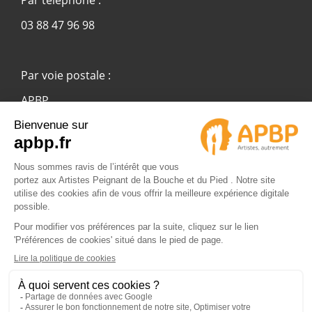
03 88 47 96 98
Par voie postale :
APBP
37 route Ecospace - Molsheim
67955 Strasbourg Cedex 9