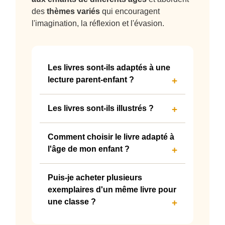
des
thèmes variés
qui encouragent
l'imagination, la réflexion et l'évasion.
Les livres sont-ils adaptés à une
lecture parent-enfant ?
Oui, nos livres sont conçus pour être
Les livres sont-ils illustrés ?
lus à haute voix, ce qui permet des
moments de partage et d’échange
Chaque livre propose des
Comment choisir le livre adapté à
entre parents et enfants.
illustrations attrayantes
et
l'âge de mon enfant ?
adaptées à l'âge des enfants,
offrant une expérience visuelle
Chaque livre présente des
Puis-je acheter plusieurs
agréable.
recommandations d'âge
en
exemplaires d'un même livre pour
fonction de
son contenu et de sa
une classe ?
difficulté.
Vous trouverez cette
information dans la description du