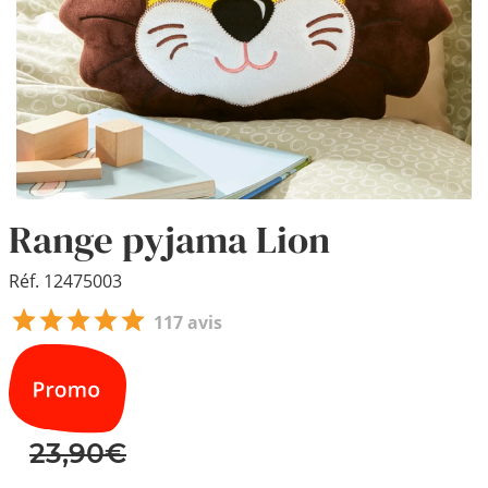
Range pyjama Lion
Réf. 12475003
117 avis
23,90€