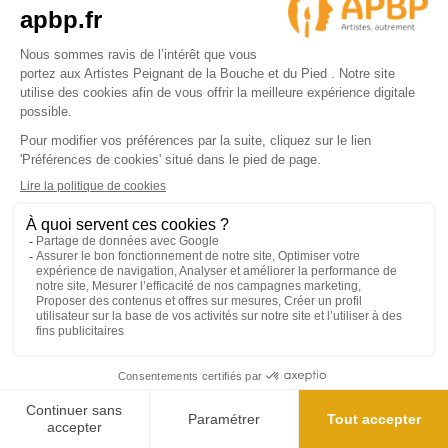
46 avis
30,90 €
4.9/5