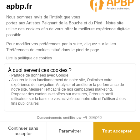
Foulard carré de soie
23 avis
20,94 €
34,90 €
4.9/5