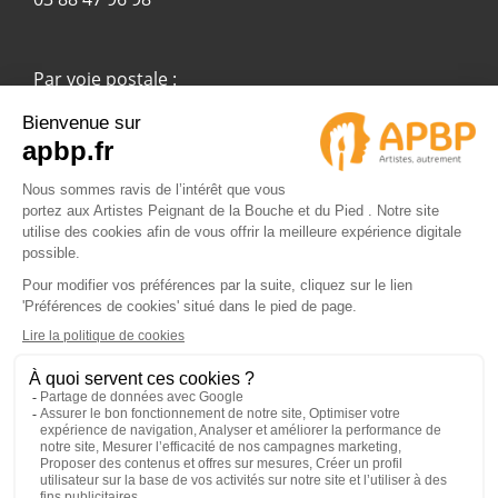
Par voie postale :
APBP
37 route Ecospace - Molsheim
67955 Strasbourg Cedex 9