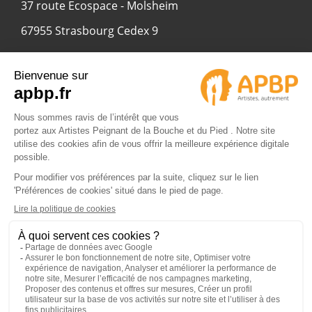
37 route Ecospace - Molsheim
67955 Strasbourg Cedex 9
© 2024 APBP