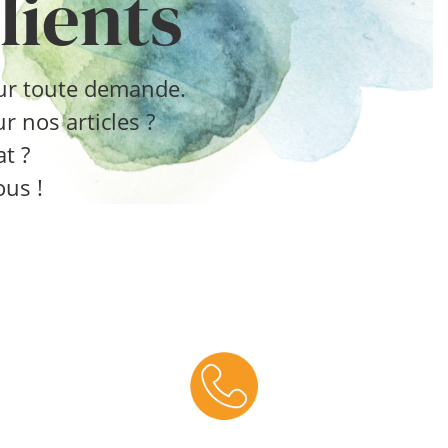
lients
pour toute demande.
 nos articles ?
t ?
us !