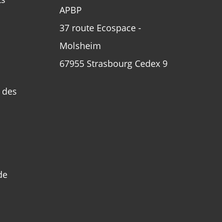
APBP
37 route Ecospace -
Molsheim
67955 Strasbourg Cedex 9
n des
de