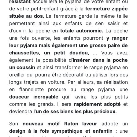
résistant
accueillera le pyjama de votre enfant ou
de votre petit-enfant grâce à la
fermeture zippée
située au dos.
La fermeture garde la même taille
permettant ainsi aux enfants de s’en saisir et
d’ouvrir la poche en
totale autonomie.
La poche
une fois ouverte, les enfants pourront
y ranger
leur pyjama mais également une grosse paire de
chaussettes, un petit doudou,
… Vous avez
également la possibilité d’
insérer dans la poche
un coussin
et ainsi transformer le range pyjama en
oreiller qui pourra être décoratif ou utiliser lors des
longs trajets en voiture. Par ailleurs, sa réalisation
en flannelette procure au range pyjama une
douceur incroyable
qui ravira les plus petits
comme les grands. Il sera
rapidement adopté
et
deviendra l’
un de ses biens les plus précieux.
Son
nouveau motif Raton laveur
adopte un
design à la fois sympathique et enfantin
: une