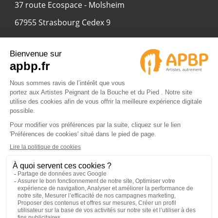
37 route Ecospace - Molsheim
67955 Strasbourg Cedex 9
© 2024 APBP