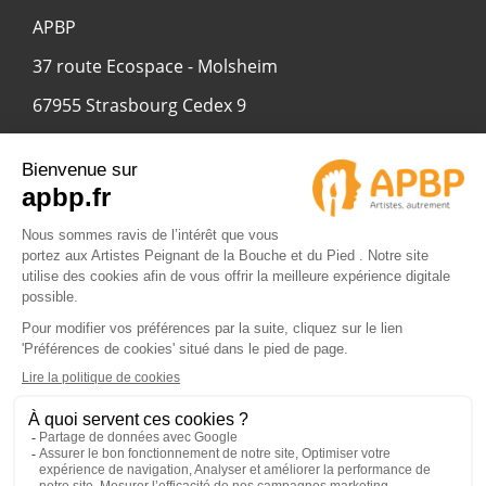
APBP
37 route Ecospace - Molsheim
67955 Strasbourg Cedex 9
© 2024 APBP