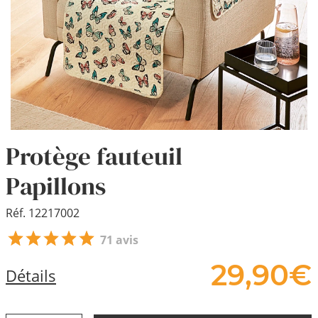
Protège fauteuil
Papillons
Réf. 12217002
71 avis
29,
90
€
Détails