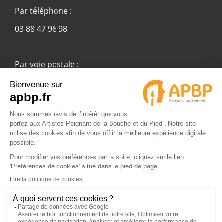
Par téléphone :
03 88 47 96 98
Par voie postale :
APBP
37 route Ecospace - Molsheim
67955 Strasbourg Cedex 9