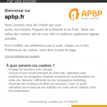
Par voie postale :
APBP
37 route Ecospace - Molsheim
67955 Strasbourg Cedex 9
© 2024 APBP