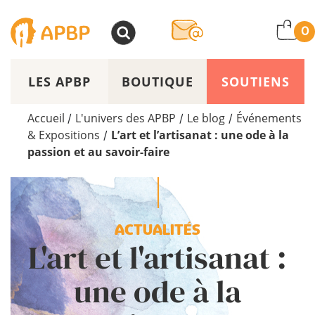
>
0
LES APBP
BOUTIQUE
SOUTIENS
Accueil
L'univers des APBP
Le blog
Événements
/
/
/
& Expositions
L’art et l’artisanat : une ode à la
/
passion et au savoir-faire
ACTUALITÉS
L'art et l'artisanat :
une ode à la