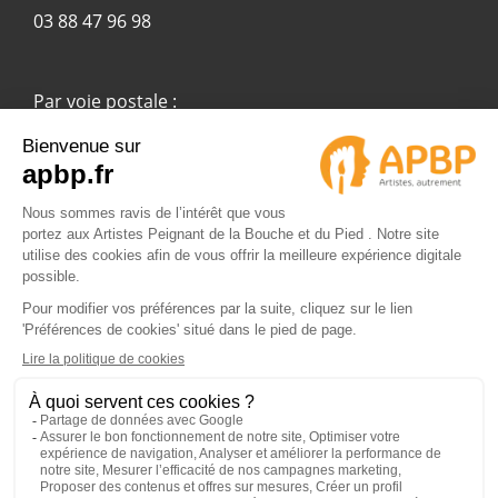
03 88 47 96 98
Par voie postale :
APBP
37 route Ecospace - Molsheim
67955 Strasbourg Cedex 9