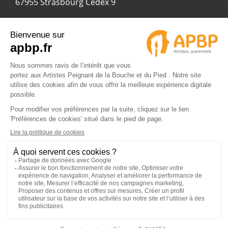
67955 Strasbourg Cedex 9
© 2024 APBP