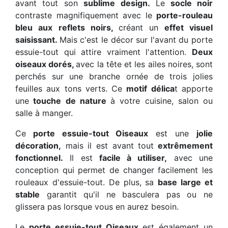
avant tout son
sublime design.
Le
socle noir
contraste magnifiquement avec le
porte-rouleau
bleu aux reflets noirs,
créant un
effet visuel
saisissant.
Mais c'est le décor sur l'avant du porte
essuie-tout qui attire vraiment l'attention.
Deux
oiseaux dorés,
avec la tête et les ailes noires, sont
perchés sur une branche ornée de trois jolies
feuilles aux tons verts. Ce
motif délica
t apporte
une
touche de nature
à votre cuisine, salon ou
salle à manger.
Ce
porte essuie-tout Oiseaux
est une
jolie
décoration,
mais il est avant tout
extrêmement
fonctionnel.
Il est
facile à utiliser,
avec une
conception qui permet de changer facilement les
rouleaux d'essuie-tout. De plus, sa
base large et
stable
garantit qu'il ne basculera pas ou ne
glissera pas lorsque vous en aurez besoin.
Le
porte essuie-tout Oiseaux
est également un