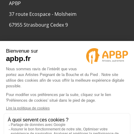
APBP
37 route Ecospace - Molsheim
67955 Strasbourg Cedex 9
© 2024 APBP