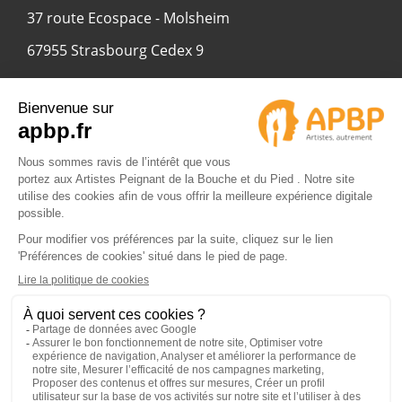
37 route Ecospace - Molsheim
67955 Strasbourg Cedex 9
© 2024 APBP