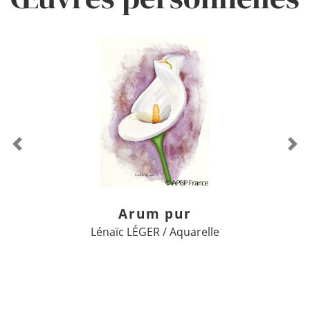
Previous
Ne
Arum pur
Lénaïc LÉGER / Aquarelle