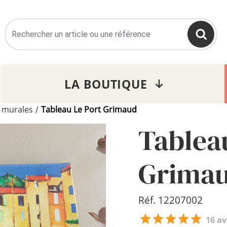
>
LA BOUTIQUE
 murales
Tableau Le Port Grimaud
/
Tablea
Grima
Réf. 12207002
16 av