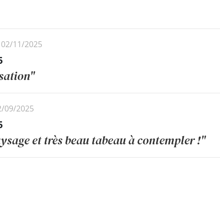
e 02/11/2025
5
isation"
12/09/2025
5
sage et très beau tabeau à contempler !"