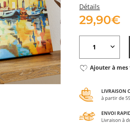
Détails
29,
90
€
Ajouter à mes 
LIVRAISON 
à partir de 5
ENVOI RAPI
Livraison à d