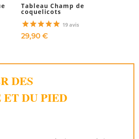
ue
Tableau Champ de
Tableau 
coquelicots
chatoyan
19 avis
29,90 €
29,90 €
ER DES
 ET DU PIED