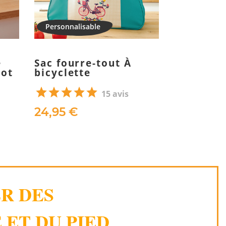
e
Sac fourre-tout À
Lunch bo
lot
bicyclette
15 avis
32,90 €
24,95 €
ER DES
 ET DU PIED