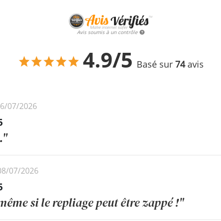
Avis soumis à un contrôle
4.9/5
Basé sur
74
avis
26/07/2026
5
."
 08/07/2026
5
même si le repliage peut être zappé !"