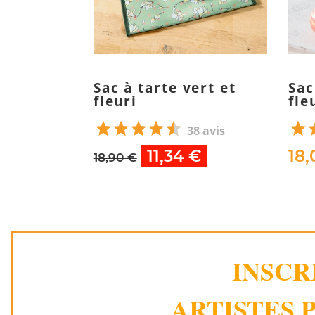
Sac à tarte vert et
Sac
fleuri
fle
38 avis
11,34 €
18,
18,90 €
INSCR
ARTISTES P