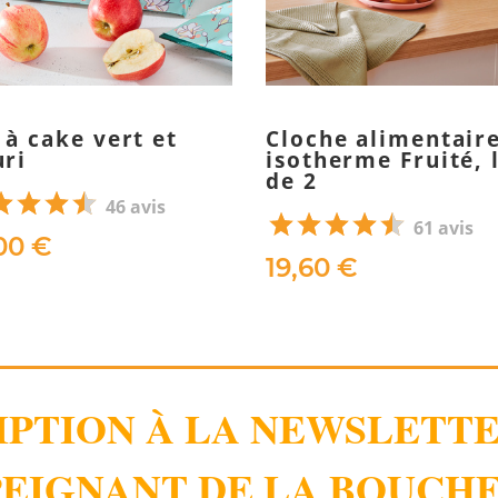
 à cake vert et
Cloche alimentair
uri
isotherme Fruité, 
de 2
46 avis
61 avis
00 €
19,60 €
IPTION À LA NEWSLETT
EIGNANT DE LA BOUCHE