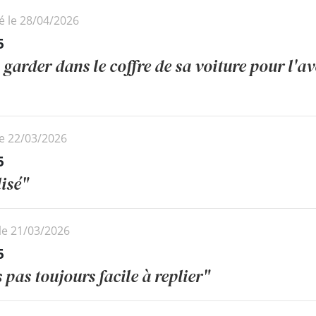
é le 28/04/2026
5
 garder dans le coffre de sa voiture pour l'av
le 22/03/2026
5
lisé"
le 21/03/2026
5
 pas toujours facile à replier"