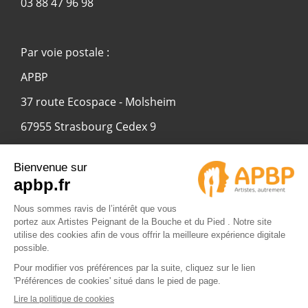
03 88 47 96 98
Par voie postale :
APBP
37 route Ecospace - Molsheim
67955 Strasbourg Cedex 9