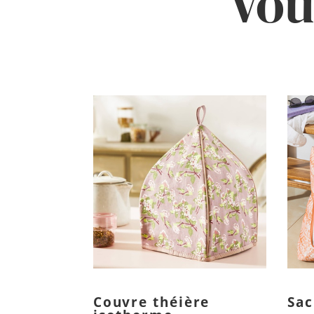
Vou
Couvre théière
Sac