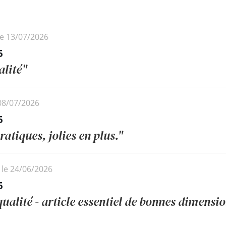
le 13/07/2026
5
alité"
 08/07/2026
5
pratiques, jolies en plus."
 le 24/06/2026
5
ualité - article essentiel de bonnes dimensions