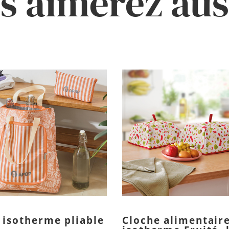
s aimerez auss
 isotherme pliable
Cloche alimentair