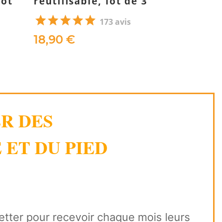
lot
réutilisable, lot de 3
173 avis
32,90 €
18,90 €
ER DES
 ET DU PIED
letter pour recevoir chaque mois leurs