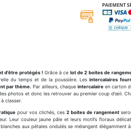
PAIEMENT S
t d'être protégés !
Grâce à ce
lot de 2 boites de rangem
urelle du temps et de la poussière. Les
intercalaires four
ent par thème.
Par ailleurs, chaque
intercalaire
en carton di
 des photos et donc les retrouver au premier coup d’œil. 
à classer.
ratique
pour vos clichés, ces
2 boites de rangement
sero
ieur. Leur couleur jaune pâle et leurs motifs floraux déli
rs blanches aux pétales ondulés se mélangent élégamment à