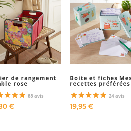
ier de rangement
Boite et fiches Me
able rose
recettes préférées
88 avis
24 avis
80 €
19,95 €