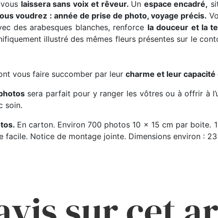
i vous
laissera sans voix et rêveur.
Un
espace encadré,
si
vous voudrez : année de prise de photo, voyage précis.
Vot
avec des arabesques blanches, renforce
la douceur et la 
ifiquement illustré des mêmes fleurs présentes sur le conto
nt vous faire succomber par leur
charme et leur capacité
 photos
sera parfait pour y ranger les vôtres ou à offrir à 
c soin.
otos.
En carton. Environ 700 photos 10 x 15 cm par boite. 1
ge facile. Notice de montage jointe. Dimensions environ : 23
avis sur cet ar