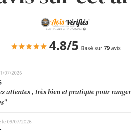
Avis soumis à un contrôle
4.8/5
Basé sur
79
avis
21/07/2026
5
 attentes , très bien et pratique pour ranger 
es"
é le 09/07/2026