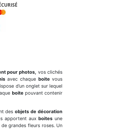
ÉCURISÉ
ent pour photos,
vos clichés
nis
avec chaque
boite
vous
spose d’un onglet sur lequel
Chaque
boite
pouvant contenir
nt des
objets de décoration
cats apportent aux
boites
une
 de grandes fleurs roses. Un