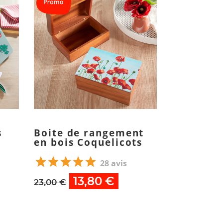
s
Boite de rangement
Porte-rev
en bois Coquelicots
fleuri
28 avis
13,80 €
24,90 €
23,00 €