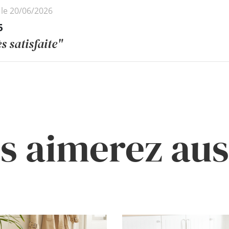
 le 20/06/2026
5
s satisfaite"
s aimerez auss