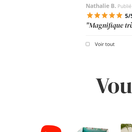
Nathalie B.
Publié
5/
"Magnifique trè
Voir tout
Vou