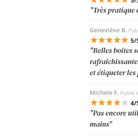
5/
"Très pratique e
Geneviève B.
Publ
5/
"Belles boites s
rafraîchissantes
et étiqueter les
Michele F.
Publié 
4/
"Pas encore uti
mains"