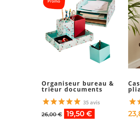
Organiseur bureau &
Cas
trieur documents
pli
35 avis
19,50 €
23,
26,00 €