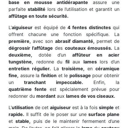
base en mousse antidérapante
assure une
parfaite
stabilité
lors de l’utilisation et garantit un
affûtage en toute sécurité.
L’
aiguiseur
est équipé de
4 fentes distinctes
qui
offrent chacune une fonction spécifique. La
première,
avec son
abrasif diamanté,
permet de
dégrossir l’affûtage
des
couteaux émoussés.
La
deuxième,
dotée d’un
affûteur en acier
tungstène,
redonne du
fil
aux
lames
lors d’un
entretien régulier.
La
troisième,
en
céramique
fine,
assure la
finition
et le
polissage
pour obtenir
un
tranchant impeccable.
Enfin, la
quatrième fente
est spécialement prévue pour
redonner du
mordant
aux
lames de vos ciseaux.
L’
utilisation
de cet
aiguiseur
est à la fois
simple
et
rapide.
Il suffit de le poser sur une
surface plane
et
stable,
puis de le maintenir fermement d’une
main. De l’autre, on fait glisser la
lame
du
couteau