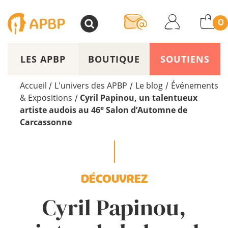
>
0
LES APBP
BOUTIQUE
SOUTIENS
Accueil
L'univers des APBP
Le blog
Événements
/
/
/
& Expositions
Cyril Papinou, un talentueux
/
e
artiste audois au 46
Salon d’Automne de
Carcassonne
DÉCOUVREZ
Cyril Papinou,