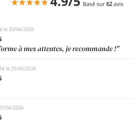
4.9/5
Basé sur
62
avis
é le 25/06/2026
5
forme à mes attentes, je recommande !"
ié le 25/05/2026
5
 27/04/2026
5