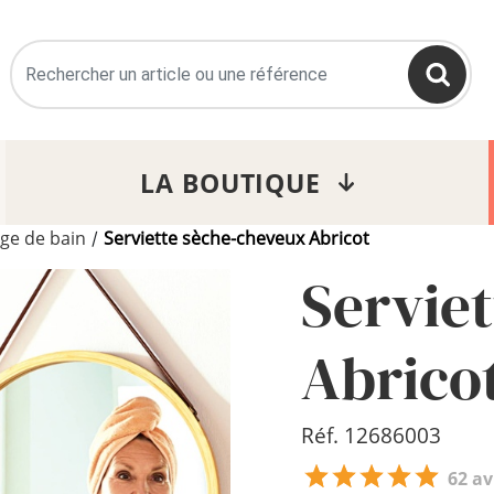
>
LA BOUTIQUE
nge de bain
Serviette sèche-cheveux Abricot
/
Servie
Abrico
Réf. 12686003
62 av