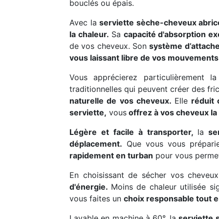
bouclés ou épais.
Avec la
serviette sèche-cheveux abric
la chaleur.
Sa
capacité d'absorption e
de vos cheveux. Son
système d’attach
vous laissant libre de vos mouvements
Vous apprécierez particulièrement l
traditionnelles qui peuvent créer des f
naturelle de vos cheveux.
Elle
réduit 
serviette,
vous
offrez à vos cheveux la 
Légère et facile à transporter,
la
se
déplacement.
Que vous vous préparie
rapidement en turban
pour vous permet
En choisissant de sécher vos cheveux
d'énergie.
Moins de chaleur utilisée s
vous faites un
choix responsable tout 
Lavable en machine à 60°, la
serviette