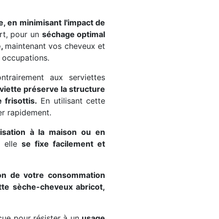
, en minimisant l'impact de
ort, pour un
séchage optimal
e,
maintenant vos cheveux et
 occupations.
ntrairement aux serviettes
viette préserve la structure
frisottis.
En utilisant cette
er rapidement.
ilisation à la maison ou en
, elle
se fixe facilement et
on de votre consommation
tte sèche-cheveux abricot,
çue pour résister à un
usage