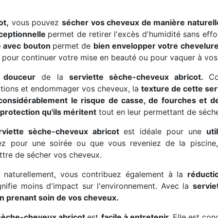
ot,
vous pouvez
sécher vos cheveux de manière naturelle
xceptionnelle
permet de retirer l'excès d'humidité sans eff
e avec bouton
permet de
bien envelopper votre chevelur
pour continuer votre mise en beauté ou pour vaquer à vos
a
douceur
de la
serviette sèche-cheveux abricot.
Co
rictions et endommager vos cheveux, la
texture de cette ser
considérablement le risque de casse, de fourches et de 
protection qu'ils méritent
tout en leur permettant de séch
rviette sèche-cheveux abricot
est idéale pour une
ut
z pour une soirée ou que vous reveniez de la piscine
tre de sécher vos cheveux.
 naturellement, vous contribuez également à la
réducti
ignifie moins d'impact sur l'environnement. Avec la
servie
en prenant soin de vos cheveux.
 sèche-cheveux abricot
est
facile à entretenir.
Elle est con