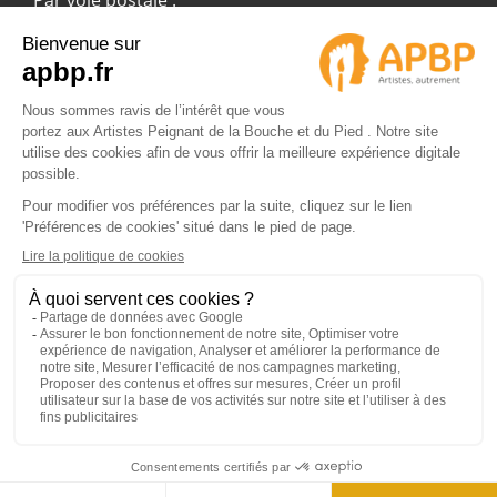
APBP
37 route Ecospace - Molsheim
67955 Strasbourg Cedex 9
© 2024 APBP