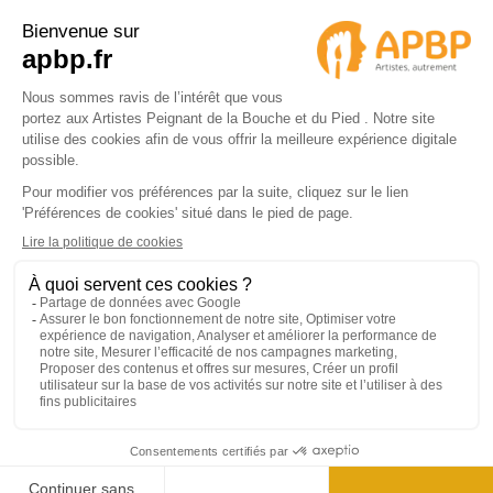
© 2024 APBP
4.9/5