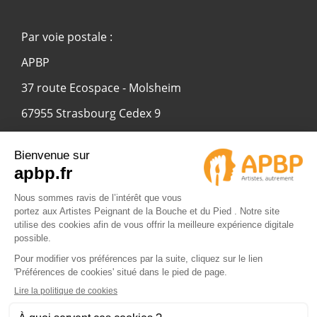
Par voie postale :
APBP
37 route Ecospace - Molsheim
67955 Strasbourg Cedex 9