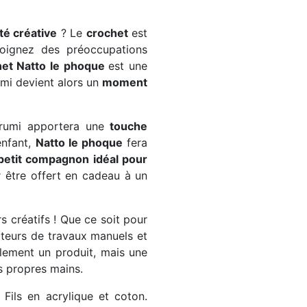
ité créative
? Le
crochet
est
oignez des préoccupations
het Natto le phoque
est une
mi devient alors un
moment
rumi apportera une
touche
enfant,
Natto le phoque
fera
petit compagnon idéal pour
r être offert en cadeau à un
s créatifs ! Que ce soit pour
mateurs de travaux manuels et
ulement un produit, mais une
s propres mains.
 Fils en acrylique et coton.