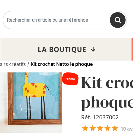
>
LA BOUTIQUE
sirs créatifs
Kit crochet Natto le phoque
/
Kit cro
phoqu
Réf. 12637002
10 av