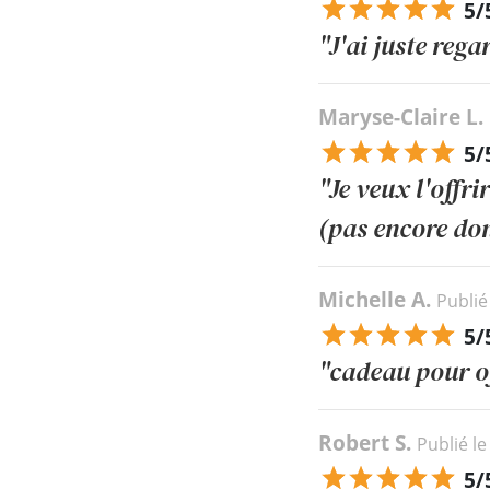
5/
"J'ai juste rega
Maryse-Claire L.
5/
"Je veux l'offri
(pas encore do
Michelle A.
Publié
5/
"cadeau pour of
Robert S.
Publié l
5/