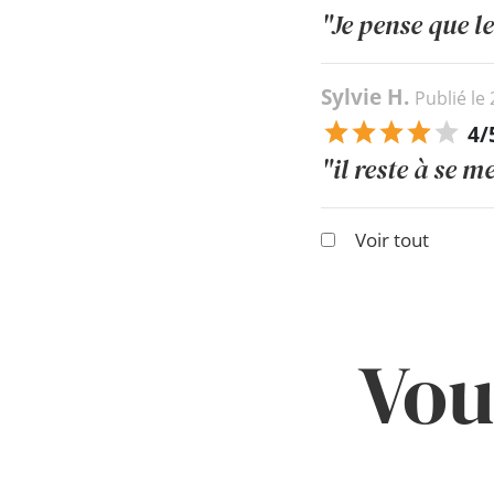
"Je pense que l
Sylvie H.
Publié le
4/
"il reste à se m
Voir tout
Vou