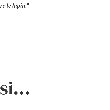
e le lapin."
i...