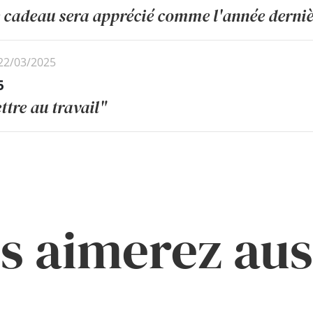
e cadeau sera apprécié comme l'année dernièr
 22/03/2025
5
ettre au travail"
s aimerez auss