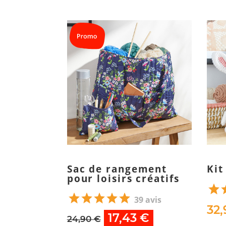
Sac de rangement
Kit
pour loisirs créatifs
39 avis
32,
17,43 €
24,90 €