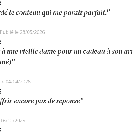
5
rdé le contenu qui me parait parfait."
Publié le 28/05/2026
5
r à une vieille dame pour un cadeau à son arri
nné)"
 le 04/04/2026
5
frir encore pas de reponse"
e 16/12/2025
5