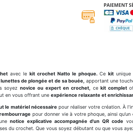
PAIEMENT S
chet
avec le
kit crochet Natto le phoque.
Ce
kit
unique 
 lunettes de plongée et de sa bouée,
apportant une touche
ous soyez
novice ou expert en crochet,
ce
kit complet
o
ut en vous offrant une
expérience relaxante et enrichissa
out le matériel nécessaire
pour réaliser votre création. À l'i
rembourrage
pour donner vie à votre phoque, ainsi qu’un
 une
notice explicative accompagnée d'un QR code
vou
ses du crochet. Que vous soyez débutant ou que vous ayez