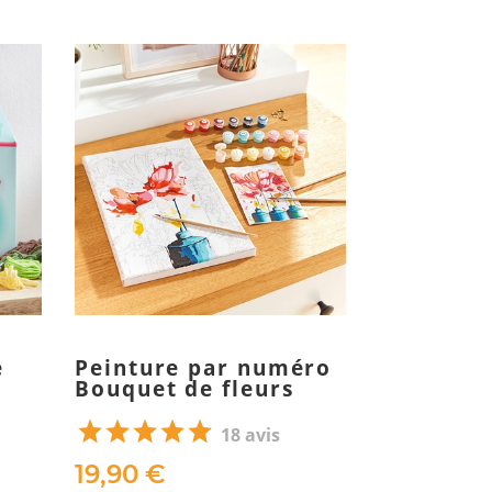
e
Peinture par numéro
Kit de c
Bouquet de fleurs
feutrine 
Renard
18 avis
19,90 €