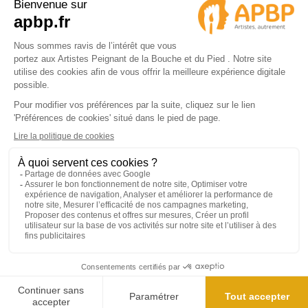
© 2024 APBP
4.9/5