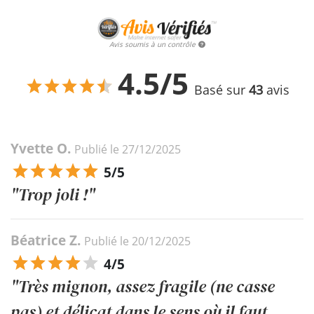
Avis soumis à un contrôle
4.5/5
Basé sur
43
avis
Yvette O.
Publié le 27/12/2025
5/5
"Trop joli !"
Béatrice Z.
Publié le 20/12/2025
4/5
"Très mignon, assez fragile (ne casse
pas) et délicat dans le sens où il faut