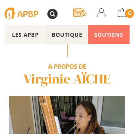
>
0
LES APBP
BOUTIQUE
SOUTIENS
A PROPOS DE
Virginie AÏCHE