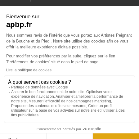
APBP
37 route Ecospace - Molsheim
67955 Strasbourg Cedex 9
© 2024 APBP