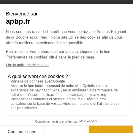
APBP
37 route Ecospace - Molsheim
67955 Strasbourg Cedex 9
© 2024 APBP