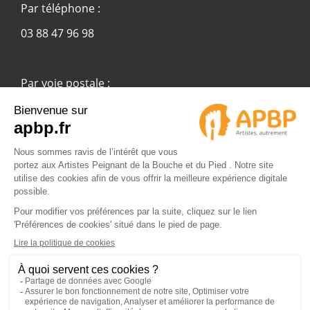
Par téléphone :
03 88 47 96 98
Par voie postale :
APBP
37 route Ecospace - Molsheim
67955 Strasbourg Cedex 9