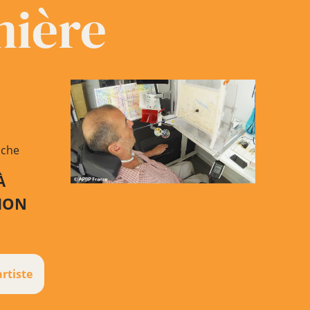
mière
uche
À
TION
artiste