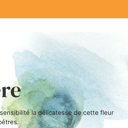
ère
ensibilité la délicatesse de cette fleur
êtres.