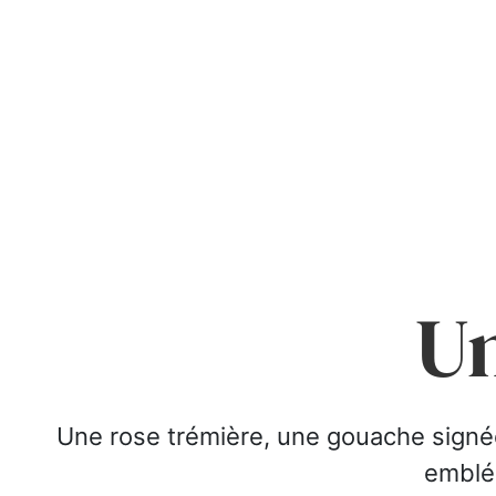
Un
Une rose trémière, une gouache signée M
emblé