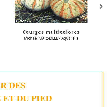
Ne
Courges multicolores
Michaël MARSEILLE / Aquarelle
ER DES
 ET DU PIED