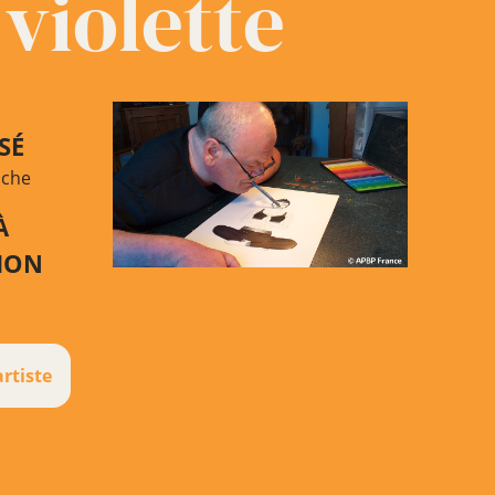
violette
SÉ
uche
À
TION
artiste