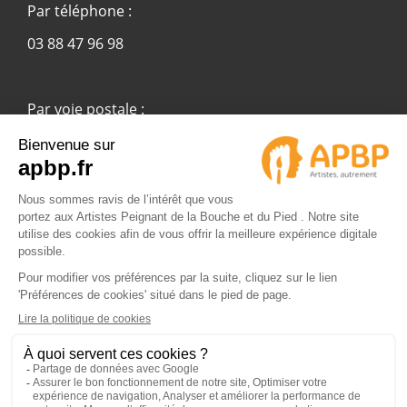
Par téléphone :
03 88 47 96 98
Par voie postale :
APBP
37 route Ecospace - Molsheim
67955 Strasbourg Cedex 9