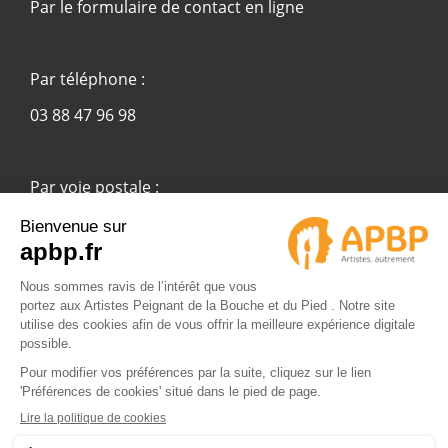
Par le formulaire de contact en ligne
Par téléphone :
03 88 47 96 98
Par voie postale :
APBP
37 route Ecospace - Molsheim
67955 Strasbourg Cedex 9