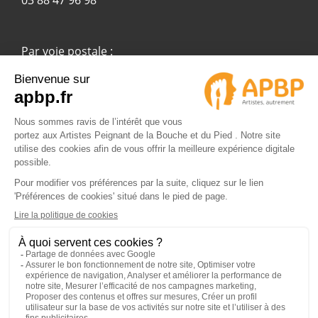
Par voie postale :
APBP
37 route Ecospace - Molsheim
67955 Strasbourg Cedex 9