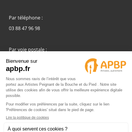
Par téléphone :
03 88 47 96 98
Par voie postale :
APBP
37 route Ecospace - Molsheim
67955 Strasbourg Cedex 9