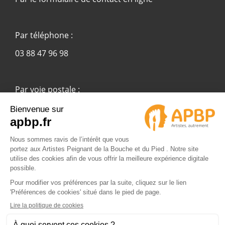
Par téléphone :
03 88 47 96 98
Par voie postale :
APBP
37 route Ecospace - Molsheim
67955 Strasbourg Cedex 9