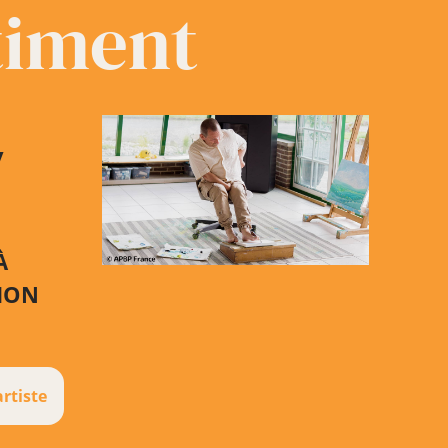
timent
y
À
TION
artiste