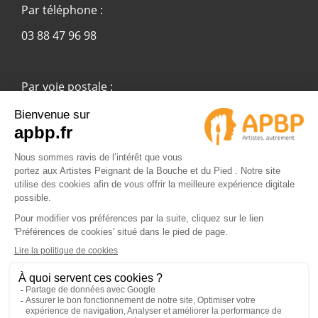
Par téléphone :
03 88 47 96 98
Par voie postale :
APBP
37 route Ecospace - Molsheim
67955 Strasbourg Cedex 9