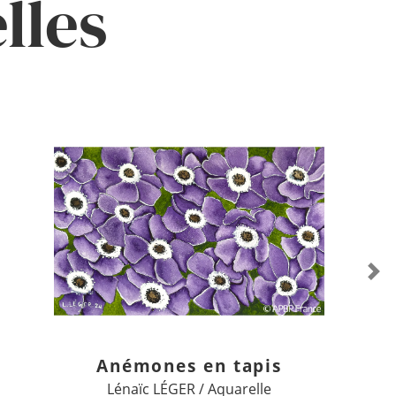
lles
Ne
Anémones en tapis
Lénaïc LÉGER / Aquarelle