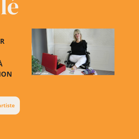
lé
ER
À
TION
artiste